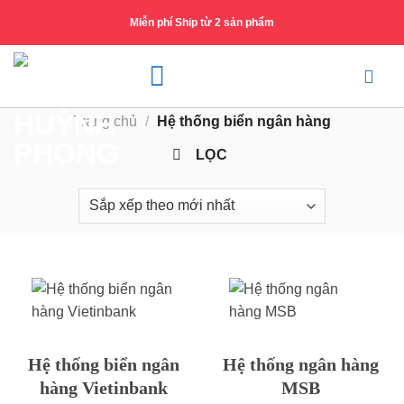
Skip
Miễn phí Ship từ 2 sản phẩm
to
content
Trang chủ
/
Hệ thống biển ngân hàng
LỌC
Hệ thống biển ngân
Hệ thống ngân hàng
hàng Vietinbank
MSB