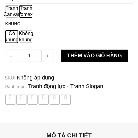
Tranh
Tranh
Canvas
fomex
KHUNG
Có
Không
khung
khung
TDL12 số lượng
THÊM VÀO GIỎ HÀNG
Không áp dụng
SKU:
Tranh động lực - Tranh Slogan
Danh mục:
MÔ TẢ CHI TIẾT