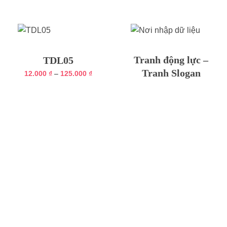
Tranh động lực –
TDL05
Tranh Slogan
Khoảng
12.000
₫
–
125.000
₫
giá:
từ
12.000 ₫
đến
125.000 ₫