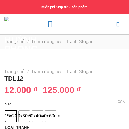
Skip
Miễn phí Ship từ 2 sản phẩm
to
content
Trang chủ
/
Tranh động lực - Tranh Slogan
Trang chủ
/
Tranh động lực - Tranh Slogan
TDL12
12.000
₫
125.000
₫
Khoảng
–
giá:
từ
12.000 ₫
XÓA
SIZE
đến
125.000 ₫
15x20
20x30cm
30x40cm
40x60cm
LOẠI TRANH