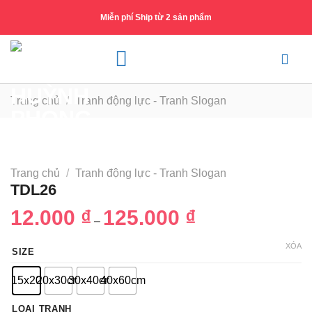
Skip
Miễn phí Ship từ 2 sản phẩm
to
content
Trang chủ
/
Tranh động lực - Tranh Slogan
Trang chủ
/
Tranh động lực - Tranh Slogan
TDL26
12.000
₫
125.000
₫
Khoảng
–
giá:
từ
12.000 ₫
XÓA
SIZE
đến
125.000 ₫
15x20
20x30cm
30x40cm
40x60cm
LOẠI TRANH