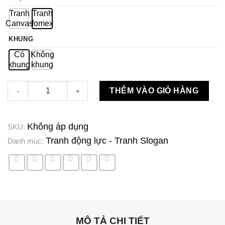
Tranh
Tranh
Canvas
fomex
KHUNG
Có
Không
khung
khung
TDL26 số lượng
THÊM VÀO GIỎ HÀNG
Không áp dụng
SKU:
Tranh động lực - Tranh Slogan
Danh mục:
MÔ TẢ CHI TIẾT