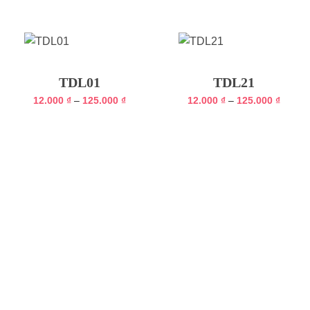
TDL01
TDL21
Khoảng
Khoản
12.000
₫
–
125.000
₫
12.000
₫
–
125.000
₫
giá:
giá:
từ
từ
12.000 ₫
12.000
đến
đến
125.000 ₫
125.00